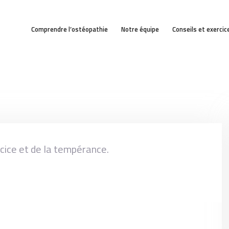
COMPRENDRE
L’OSTÉOPATHIE
Comprendre l’ostéopathie
Notre équipe
Conseils et exercic
NOTRE ÉQUIPE
CONSEILS ET EXERCICES
BLOG OSTÉO
NOUS CONTACTER
ercice et de la tempérance.